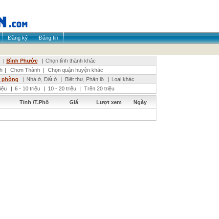
Đăng ký
Đăng tin
|
Bình Phước
|
Chọn tỉnh thành khác
h
|
Chơn Thành
|
Chọn quận huyện khác
n phòng
|
Nhà ở, Đất ở
|
Biệt thự, Phân lô
|
Loại khác
riệu
|
6 - 10 triệu
|
10 - 20 triệu
|
Trên 20 triệu
Tỉnh /T.Phố
Giá
Lượt xem
Ngày