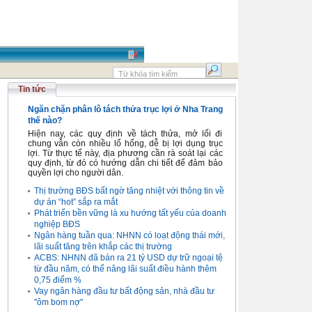
Tin tức
Ngăn chặn phân lô tách thửa trục lợi ở Nha Trang
thế nào?
Hiện nay, các quy định về tách thửa, mở lối đi
chung vẫn còn nhiều lổ hổng, dễ bị lợi dụng trục
lợi. Từ thực tế này, địa phương cần rà soát lại các
quy định, từ đó có hướng dẫn chi tiết để đảm bảo
quyền lợi cho người dân.
Thị trường BĐS bất ngờ tăng nhiệt với thông tin về
dự án “hot” sắp ra mắt
Phát triển bền vững là xu hướng tất yếu của doanh
nghiệp BĐS
Ngân hàng tuần qua: NHNN có loạt động thái mới,
lãi suất tăng trên khắp các thị trường
ACBS: NHNN đã bán ra 21 tỷ USD dự trữ ngoại tệ
từ đầu năm, có thể nâng lãi suất điều hành thêm
0,75 điểm %
Vay ngân hàng đầu tư bất động sản, nhà đầu tư
"ôm bom nợ"