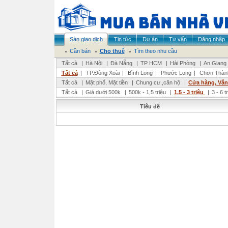
Sàn giao dịch
Tin tức
Dự án
Tư vấn
Đăng nhập
Cần bán
Cho thuê
Tìm theo nhu cầu
Tất cả
|
Hà Nội
|
Đà Nẵng
|
TP HCM
|
Hải Phòng
|
An Giang
Tất cả
|
TP.Đồng Xoài
|
Bình Long
|
Phước Long
|
Chơn Thàn
Tất cả
|
Mặt phố, Mặt tiền
|
Chung cư ,căn hộ
|
Cửa hàng, Vă
Tất cả
|
Giá dưới 500k
|
500k - 1,5 triệu
|
1,5 - 3 triệu
|
3 - 6 t
Tiêu đề