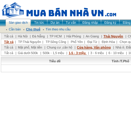
Sàn giao dịch
Tin tức
Dự án
Tư vấn
Đăng nhập
Đăng ký
Đăng 
Cần bán
Cho thuê
Tìm theo nhu cầu
Tất cả
|
Hà Nội
|
Đà Nẵng
|
TP HCM
|
Hải Phòng
|
An Giang
|
Thái Nguyên
|
Ch
Tất cả
|
TP.Thái Nguyên
|
TP.Sông Công
|
Phổ Yên
|
Đại Từ
|
Định Hóa
|
Chọn q
Tất cả
|
Mặt phố, Mặt tiền
|
Chung cư ,căn hộ
|
Cửa hàng, Văn phòng
|
Nhà ở, Đất
Tất cả
|
Giá dưới 500k
|
500k - 1,5 triệu
|
1,5 - 3 triệu
|
3 - 6 triệu
|
6 - 10 triệu
|
1
Tiêu đề
Tỉnh /T.Phố