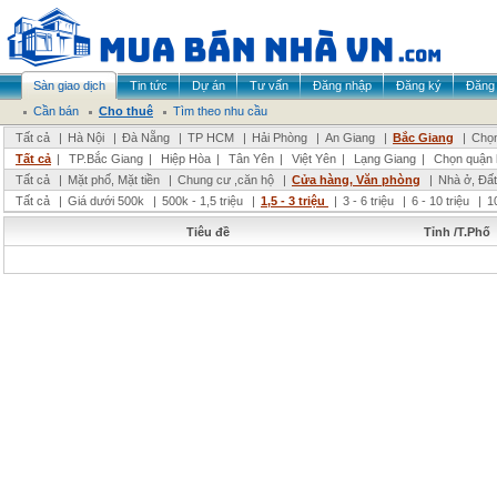
Sàn giao dịch
Tin tức
Dự án
Tư vấn
Đăng nhập
Đăng ký
Đăng 
Cần bán
Cho thuê
Tìm theo nhu cầu
Tất cả
|
Hà Nội
|
Đà Nẵng
|
TP HCM
|
Hải Phòng
|
An Giang
|
Bắc Giang
|
Chọn
Tất cả
|
TP.Bắc Giang
|
Hiệp Hòa
|
Tân Yên
|
Việt Yên
|
Lạng Giang
|
Chọn quận 
Tất cả
|
Mặt phố, Mặt tiền
|
Chung cư ,căn hộ
|
Cửa hàng, Văn phòng
|
Nhà ở, Đất
Tất cả
|
Giá dưới 500k
|
500k - 1,5 triệu
|
1,5 - 3 triệu
|
3 - 6 triệu
|
6 - 10 triệu
|
1
Tiêu đề
Tỉnh /T.Phố