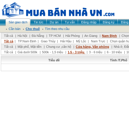
Sàn giao dịch
Tin tức
Dự án
Tư vấn
Đăng nhập
Đăng ký
Đăng 
Cần bán
Cho thuê
Tìm theo nhu cầu
Tất cả
|
Hà Nội
|
Đà Nẵng
|
TP HCM
|
Hải Phòng
|
An Giang
|
Nam Định
|
Chọn 
Tất cả
|
TP.Nam Định
|
Giao Thủy
|
Hải Hậu
|
Mỹ Lộc
|
Nam Trực
|
Chọn quận h
Tất cả
|
Mặt phố, Mặt tiền
|
Chung cư ,căn hộ
|
Cửa hàng, Văn phòng
|
Nhà ở, Đất
Tất cả
|
Giá dưới 500k
|
500k - 1,5 triệu
|
1,5 - 3 triệu
|
3 - 6 triệu
|
6 - 10 triệu
|
1
Tiêu đề
Tỉnh /T.Phố