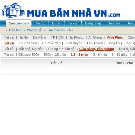
Sàn giao dịch
Tin tức
Dự án
Tư vấn
Đăng nhập
Đăng ký
Đăng 
Cần bán
Cho thuê
Tìm theo nhu cầu
Tất cả
|
Hà Nội
|
Đà Nẵng
|
TP HCM
|
Hải Phòng
|
An Giang
|
Vĩnh Phúc
|
Chọn
Tất cả
|
TP.Vĩnh Yên
|
TP.Phúc Yên
|
Bình Xuyên
|
Lập Thạch
|
Sông Lô
|
Chọn q
Tất cả
|
Mặt phố, Mặt tiền
|
Chung cư ,căn hộ
|
Cửa hàng, Văn phòng
|
Nhà ở, Đất
Tất cả
|
Giá dưới 500k
|
500k - 1,5 triệu
|
1,5 - 3 triệu
|
3 - 6 triệu
|
6 - 10 triệu
|
1
Tiêu đề
Tỉnh /T.Phố