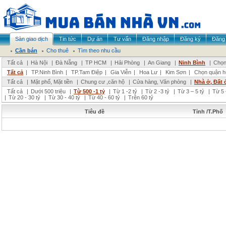
Sàn giao dịch
Tin tức
Dự án
Tư vấn
Đăng nhập
Đăng ký
Đăng 
Cần bán
Cho thuê
Tìm theo nhu cầu
Tất cả
|
Hà Nội
|
Đà Nẵng
|
TP HCM
|
Hải Phòng
|
An Giang
|
Ninh Bình
|
Chọn
Tất cả
|
TP.Ninh Bình
|
TP.Tam Điệp
|
Gia Viễn
|
Hoa Lư
|
Kim Sơn
|
Chọn quận h
Tất cả
|
Mặt phố, Mặt tiền
|
Chung cư ,căn hộ
|
Cửa hàng, Văn phòng
|
Nhà ở, Đất 
Tất cả
|
Dưới 500 triệu
|
Từ 500 -1 tỷ
|
Từ 1 -2 tỷ
|
Từ 2 -3 tỷ
|
Từ 3 – 5 tỷ
|
Từ 5 
|
Từ 20 - 30 tỷ
|
Từ 30 - 40 tỷ
|
Từ 40 - 60 tỷ
|
Trên 60 tỷ
Tiêu đề
Tỉnh /T.Phố