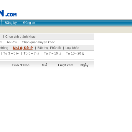
Đăng ký
Đăng tin
g
|
Chọn tỉnh thành khác
ới
|
An Phú
|
Chọn quận huyện khác
phòng
|
Nhà ở, Đất ở
|
Biệt thự, Phân lô
|
Loại khác
|
Từ 3 – 5 tỷ
|
Từ 5 – 7 tỷ
|
Từ 7 – 10 tỷ
|
Từ 10 - 20 tỷ
Tỉnh /T.Phố
Giá
Lượt xem
Ngày