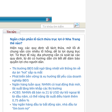
Tin tức
Ngăn chặn phân lô tách thửa trục lợi ở Nha Trang
thế nào?
Hiện nay, các quy định về tách thửa, mở lối đi
chung vẫn còn nhiều lổ hổng, dễ bị lợi dụng trục
lợi. Từ thực tế này, địa phương cần rà soát lại các
quy định, từ đó có hướng dẫn chi tiết để đảm bảo
quyền lợi cho người dân.
Thị trường BĐS bất ngờ tăng nhiệt với thông tin về
dự án “hot” sắp ra mắt
Phát triển bền vững là xu hướng tất yếu của doanh
nghiệp BĐS
Ngân hàng tuần qua: NHNN có loạt động thái mới,
lãi suất tăng trên khắp các thị trường
ACBS: NHNN đã bán ra 21 tỷ USD dự trữ ngoại tệ
từ đầu năm, có thể nâng lãi suất điều hành thêm
0,75 điểm %
Vay ngân hàng đầu tư bất động sản, nhà đầu tư
"ôm bom nợ"