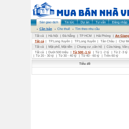
Sàn giao dịch
Tin tức
Dự án
Tư vấn
Đăng nhập
Cần bán
Cho thuê
Tìm theo nhu cầu
Tất cả
|
Hà Nội
|
Đà Nẵng
|
TP HCM
|
Hải Phòng
|
An Gian
Tất cả
|
TP.Long Xuyên
|
TP.Long Xuyên
|
Tân Châu
|
Chợ M
Tất cả
|
Mặt phố, Mặt tiền
|
Chung cư ,căn hộ
|
Cửa hàng, Văn 
Tất cả
|
Dưới 500 triệu
|
Từ 500 -1 tỷ
|
Từ 1 -2 tỷ
|
Từ 2 -3 tỷ
|
Từ 20 - 30 tỷ
|
Từ 30 - 40 tỷ
|
Từ 40 - 60 tỷ
|
Trên 60 tỷ
Tiêu đề