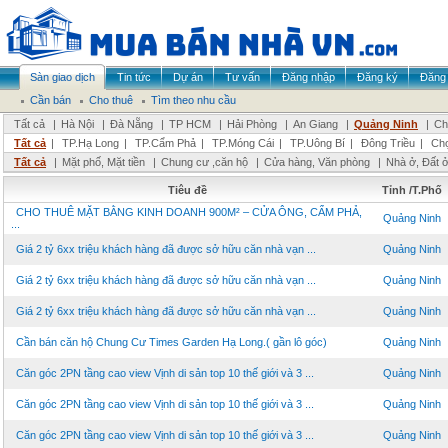
Sàn giao dịch
Tin tức
Dự án
Tư vấn
Đăng nhập
Đăng ký
Đăng 
Cần bán
Cho thuê
Tìm theo nhu cầu
Tất cả
|
Hà Nội
|
Đà Nẵng
|
TP HCM
|
Hải Phòng
|
An Giang
|
Quảng Ninh
|
Ch
Tất cả
|
TP.Hạ Long
|
TP.Cẩm Phả
|
TP.Móng Cái
|
TP.Uông Bí
|
Đông Triều
|
Chọ
Tất cả
|
Mặt phố, Mặt tiền
|
Chung cư ,căn hộ
|
Cửa hàng, Văn phòng
|
Nhà ở, Đất 
Tiêu đề
Tỉnh /T.Phố
CHO THUÊ MẶT BẰNG KINH DOANH 900M² – CỬA ÔNG, CẨM PHẢ,
Quảng Ninh
...
Giá 2 tỷ 6xx triệu khách hàng đã được sở hữu căn nhà vạn ...
Quảng Ninh
Giá 2 tỷ 6xx triệu khách hàng đã được sở hữu căn nhà vạn ...
Quảng Ninh
Giá 2 tỷ 6xx triệu khách hàng đã được sở hữu căn nhà vạn ...
Quảng Ninh
Cần bán căn hộ Chung Cư Times Garden Hạ Long.( gần lô góc)
Quảng Ninh
Căn góc 2PN tầng cao view Vịnh di sản top 10 thế giới và 3 ...
Quảng Ninh
Căn góc 2PN tầng cao view Vịnh di sản top 10 thế giới và 3 ...
Quảng Ninh
Căn góc 2PN tầng cao view Vịnh di sản top 10 thế giới và 3 ...
Quảng Ninh