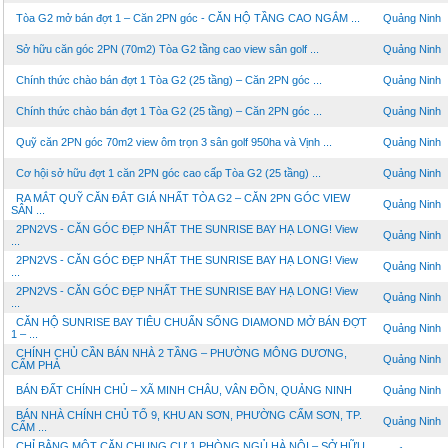
Tòa G2 mở bán đợt 1 – Căn 2PN góc - CĂN HỘ TẦNG CAO NGẮM ...
Quảng Ninh
Sở hữu căn góc 2PN (70m2) Tòa G2 tầng cao view sân golf ...
Quảng Ninh
Chính thức chào bán đợt 1 Tòa G2 (25 tầng) – Căn 2PN góc ...
Quảng Ninh
Chính thức chào bán đợt 1 Tòa G2 (25 tầng) – Căn 2PN góc ...
Quảng Ninh
Quỹ căn 2PN góc 70m2 view ôm trọn 3 sân golf 950ha và Vịnh ...
Quảng Ninh
Cơ hội sở hữu đợt 1 căn 2PN góc cao cấp Tòa G2 (25 tầng) ...
Quảng Ninh
RA MẮT QUỸ CĂN ĐẮT GIÁ NHẤT TÒA G2 – CĂN 2PN GÓC VIEW
Quảng Ninh
SÂN ...
2PN2VS - CĂN GÓC ĐẸP NHẤT THE SUNRISE BAY HẠ LONG! View
Quảng Ninh
...
2PN2VS - CĂN GÓC ĐẸP NHẤT THE SUNRISE BAY HẠ LONG! View
Quảng Ninh
...
2PN2VS - CĂN GÓC ĐẸP NHẤT THE SUNRISE BAY HẠ LONG! View
Quảng Ninh
...
CĂN HỘ SUNRISE BAY TIÊU CHUẨN SỐNG DIAMOND MỞ BÁN ĐỢT
Quảng Ninh
1 – ...
CHÍNH CHỦ CẦN BÁN NHÀ 2 TẦNG – PHƯỜNG MÔNG DƯƠNG,
Quảng Ninh
CẨM PHẢ
BÁN ĐẤT CHÍNH CHỦ – XÃ MINH CHÂU, VÂN ĐỒN, QUẢNG NINH
Quảng Ninh
BÁN NHÀ CHÍNH CHỦ TỔ 9, KHU AN SƠN, PHƯỜNG CẨM SƠN, TP.
Quảng Ninh
CẨM ...
CHỈ BẰNG MỘT CĂN CHUNG CƯ 1 PHÒNG NGỦ HÀ NỘI – SỞ HỮU