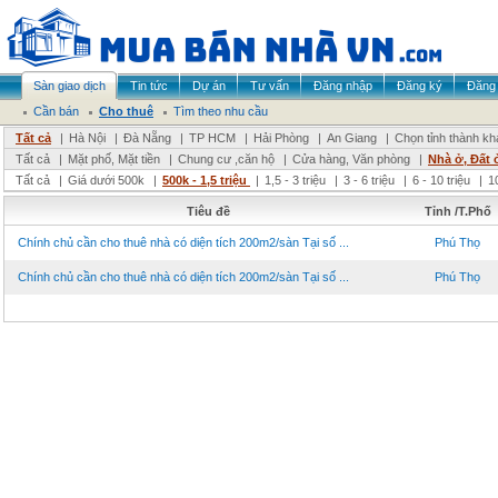
Sàn giao dịch
Tin tức
Dự án
Tư vấn
Đăng nhập
Đăng ký
Đăng 
Cần bán
Cho thuê
Tìm theo nhu cầu
Tất cả
|
Hà Nội
|
Đà Nẵng
|
TP HCM
|
Hải Phòng
|
An Giang
|
Chọn tỉnh thành kh
Tất cả
|
Mặt phố, Mặt tiền
|
Chung cư ,căn hộ
|
Cửa hàng, Văn phòng
|
Nhà ở, Đất 
Tất cả
|
Giá dưới 500k
|
500k - 1,5 triệu
|
1,5 - 3 triệu
|
3 - 6 triệu
|
6 - 10 triệu
|
1
Tiêu đề
Tỉnh /T.Phố
Chính chủ cần cho thuê nhà có diện tích 200m2/sàn Tại số ...
Phú Thọ
Chính chủ cần cho thuê nhà có diện tích 200m2/sàn Tại số ...
Phú Thọ