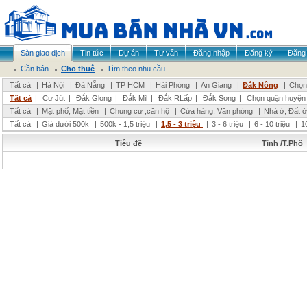
Sàn giao dịch
Tin tức
Dự án
Tư vấn
Đăng nhập
Đăng ký
Đăng 
Cần bán
Cho thuê
Tìm theo nhu cầu
Tất cả
|
Hà Nội
|
Đà Nẵng
|
TP HCM
|
Hải Phòng
|
An Giang
|
Đắk Nông
|
Chọn 
Tất cả
|
Cư Jút
|
Đắk Glong
|
Đắk Mil
|
Đắk RLấp
|
Đắk Song
|
Chọn quận huyện
Tất cả
|
Mặt phố, Mặt tiền
|
Chung cư ,căn hộ
|
Cửa hàng, Văn phòng
|
Nhà ở, Đất ở
Tất cả
|
Giá dưới 500k
|
500k - 1,5 triệu
|
1,5 - 3 triệu
|
3 - 6 triệu
|
6 - 10 triệu
|
1
Tiêu đề
Tỉnh /T.Phố