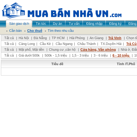
Sàn giao dịch
Tin tức
Dự án
Tư vấn
Đăng nhập
Đăng ký
Đăng 
Cần bán
Cho thuê
Tìm theo nhu cầu
Tất cả
|
Hà Nội
|
Đà Nẵng
|
TP HCM
|
Hải Phòng
|
An Giang
|
Trà Vinh
|
Chọn t
Tất cả
|
Càng Long
|
Cầu Kè
|
Cầu Ngang
|
Châu Thành
|
TX.Duyên Hải
|
Trà Cú
Tất cả
|
Mặt phố, Mặt tiền
|
Chung cư ,căn hộ
|
Cửa hàng, Văn phòng
|
Nhà ở, Đất
Tất cả
|
Giá dưới 500k
|
500k - 1,5 triệu
|
1,5 - 3 triệu
|
3 - 6 triệu
|
6 - 10 triệu
|
1
Tiêu đề
Tỉnh /T.Phố