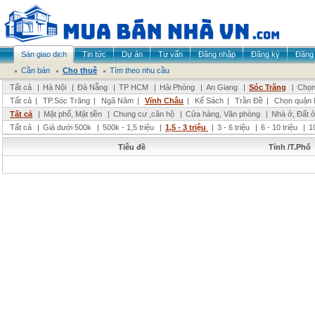
Sàn giao dịch
Tin tức
Dự án
Tư vấn
Đăng nhập
Đăng ký
Đăng 
Cần bán
Cho thuê
Tìm theo nhu cầu
Tất cả
|
Hà Nội
|
Đà Nẵng
|
TP HCM
|
Hải Phòng
|
An Giang
|
Sóc Trăng
|
Chọn
Tất cả
|
TP.Sóc Trăng
|
Ngã Năm
|
Vĩnh Châu
|
Kế Sách
|
Trần Đề
|
Chọn quận 
Tất cả
|
Mặt phố, Mặt tiền
|
Chung cư ,căn hộ
|
Cửa hàng, Văn phòng
|
Nhà ở, Đất 
Tất cả
|
Giá dưới 500k
|
500k - 1,5 triệu
|
1,5 - 3 triệu
|
3 - 6 triệu
|
6 - 10 triệu
|
1
Tiêu đề
Tỉnh /T.Phố