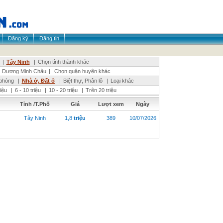
Đăng ký
Đăng tin
|
Tây Ninh
|
Chọn tỉnh thành khác
Dương Minh Châu
|
Chọn quận huyện khác
phòng
|
Nhà ở, Đất ở
|
Biệt thự, Phân lô
|
Loại khác
riệu
|
6 - 10 triệu
|
10 - 20 triệu
|
Trên 20 triệu
Tỉnh /T.Phố
Giá
Lượt xem
Ngày
Tây Ninh
1,8
triệu
389
10/07/2026