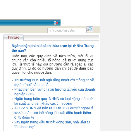
Tin tức
Ngăn chặn phân lô tách thửa trục lợi ở Nha Trang
thế nào?
Hiện nay, các quy định về tách thửa, mở lối đi
chung vẫn còn nhiều lổ hổng, dễ bị lợi dụng trục
lợi. Từ thực tế này, địa phương cần rà soát lại các
quy định, từ đó có hướng dẫn chi tiết để đảm bảo
quyền lợi cho người dân.
Thị trường BĐS bất ngờ tăng nhiệt với thông tin về
dự án “hot” sắp ra mắt
Phát triển bền vững là xu hướng tất yếu của doanh
nghiệp BĐS
Ngân hàng tuần qua: NHNN có loạt động thái mới,
lãi suất tăng trên khắp các thị trường
ACBS: NHNN đã bán ra 21 tỷ USD dự trữ ngoại tệ
từ đầu năm, có thể nâng lãi suất điều hành thêm
0,75 điểm %
Vay ngân hàng đầu tư bất động sản, nhà đầu tư
"ôm bom nợ"