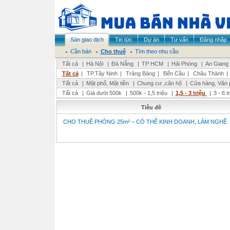
Sàn giao dịch
Tin tức
Dự án
Tư vấn
Đăng nhập
Cần bán
Cho thuê
Tìm theo nhu cầu
Tất cả
|
Hà Nội
|
Đà Nẵng
|
TP HCM
|
Hải Phòng
|
An Giang
Tất cả
|
TP.Tây Ninh
|
Trảng Bàng
|
Bến Cầu
|
Châu Thành
|
Tất cả
|
Mặt phố, Mặt tiền
|
Chung cư ,căn hộ
|
Cửa hàng, Văn 
Tất cả
|
Giá dưới 500k
|
500k - 1,5 triệu
|
1,5 - 3 triệu
|
3 - 6 t
Tiêu đề
CHO THUÊ PHÒNG 25m² – CÓ THỂ KINH DOANH, LÀM NGHỀ