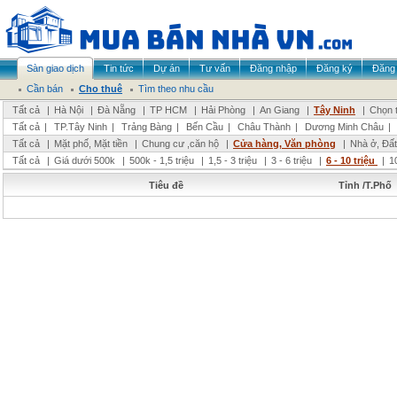
Sàn giao dịch
Tin tức
Dự án
Tư vấn
Đăng nhập
Đăng ký
Đăng 
Cần bán
Cho thuê
Tìm theo nhu cầu
Tất cả
|
Hà Nội
|
Đà Nẵng
|
TP HCM
|
Hải Phòng
|
An Giang
|
Tây Ninh
|
Chọn t
Tất cả
|
TP.Tây Ninh
|
Trảng Bàng
|
Bến Cầu
|
Châu Thành
|
Dương Minh Châu
|
Tất cả
|
Mặt phố, Mặt tiền
|
Chung cư ,căn hộ
|
Cửa hàng, Văn phòng
|
Nhà ở, Đất
Tất cả
|
Giá dưới 500k
|
500k - 1,5 triệu
|
1,5 - 3 triệu
|
3 - 6 triệu
|
6 - 10 triệu
|
1
Tiêu đề
Tỉnh /T.Phố