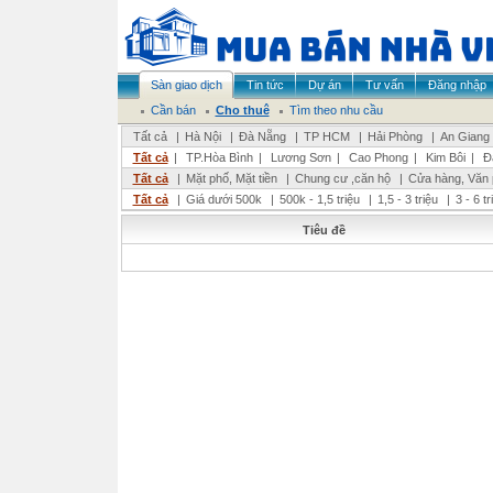
Sàn giao dịch
Tin tức
Dự án
Tư vấn
Đăng nhập
Cần bán
Cho thuê
Tìm theo nhu cầu
Tất cả
|
Hà Nội
|
Đà Nẵng
|
TP HCM
|
Hải Phòng
|
An Giang
Tất cả
|
TP.Hòa Bình
|
Lương Sơn
|
Cao Phong
|
Kim Bôi
|
Đ
Tất cả
|
Mặt phố, Mặt tiền
|
Chung cư ,căn hộ
|
Cửa hàng, Văn
Tất cả
|
Giá dưới 500k
|
500k - 1,5 triệu
|
1,5 - 3 triệu
|
3 - 6 t
Tiêu đề