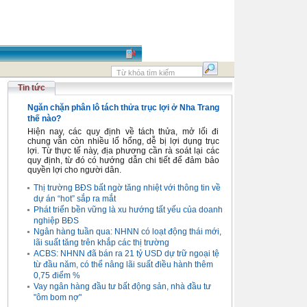
Tin tức
Ngăn chặn phân lô tách thửa trục lợi ở Nha Trang
thế nào?
Hiện nay, các quy định về tách thửa, mở lối đi
chung vẫn còn nhiều lổ hổng, dễ bị lợi dụng trục
lợi. Từ thực tế này, địa phương cần rà soát lại các
quy định, từ đó có hướng dẫn chi tiết để đảm bảo
quyền lợi cho người dân.
Thị trường BĐS bất ngờ tăng nhiệt với thông tin về
dự án “hot” sắp ra mắt
Phát triển bền vững là xu hướng tất yếu của doanh
nghiệp BĐS
Ngân hàng tuần qua: NHNN có loạt động thái mới,
lãi suất tăng trên khắp các thị trường
ACBS: NHNN đã bán ra 21 tỷ USD dự trữ ngoại tệ
từ đầu năm, có thể nâng lãi suất điều hành thêm
0,75 điểm %
Vay ngân hàng đầu tư bất động sản, nhà đầu tư
"ôm bom nợ"