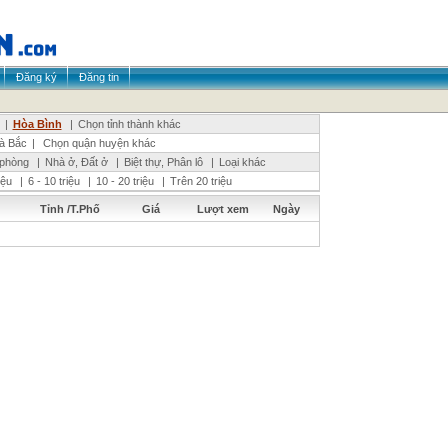
Đăng ký
Đăng tin
|
Hòa Bình
|
Chọn tỉnh thành khác
à Bắc
|
Chọn quận huyện khác
 phòng
|
Nhà ở, Đất ở
|
Biệt thự, Phân lô
|
Loại khác
riệu
|
6 - 10 triệu
|
10 - 20 triệu
|
Trên 20 triệu
Tỉnh /T.Phố
Giá
Lượt xem
Ngày