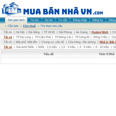
Sàn giao dịch
Tin tức
Dự án
Tư vấn
Đăng nhập
Đăng ký
Đăng 
Cần bán
Cho thuê
Tìm theo nhu cầu
Tất cả
|
Hà Nội
|
Đà Nẵng
|
TP HCM
|
Hải Phòng
|
An Giang
|
Quảng Ninh
|
Ch
Tất cả
|
TP.Hạ Long
|
TP.Cẩm Phả
|
TP.Móng Cái
|
TP.Uông Bí
|
Đông Triều
|
Chọ
Tất cả
|
Mặt phố, Mặt tiền
|
Chung cư ,căn hộ
|
Cửa hàng, Văn phòng
|
Nhà ở, Đất 
Tất cả
|
Giá dưới 500k
|
500k - 1,5 triệu
|
1,5 - 3 triệu
|
3 - 6 triệu
|
6 - 10 triệu
|
10
Tiêu đề
Tỉnh /T.Phố