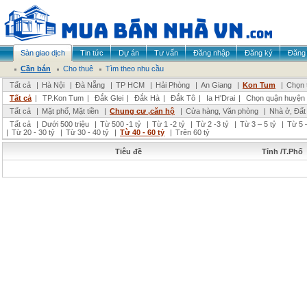
Sàn giao dịch
Tin tức
Dự án
Tư vấn
Đăng nhập
Đăng ký
Đăng 
Cần bán
Cho thuê
Tìm theo nhu cầu
Tất cả
|
Hà Nội
|
Đà Nẵng
|
TP HCM
|
Hải Phòng
|
An Giang
|
Kon Tum
|
Chọn 
Tất cả
|
TP.Kon Tum
|
Đắk Glei
|
Đắk Hà
|
Đắk Tô
|
Ia H'Drai
|
Chọn quận huyện
Tất cả
|
Mặt phố, Mặt tiền
|
Chung cư ,căn hộ
|
Cửa hàng, Văn phòng
|
Nhà ở, Đất
Tất cả
|
Dưới 500 triệu
|
Từ 500 -1 tỷ
|
Từ 1 -2 tỷ
|
Từ 2 -3 tỷ
|
Từ 3 – 5 tỷ
|
Từ 5 –
|
Từ 20 - 30 tỷ
|
Từ 30 - 40 tỷ
|
Từ 40 - 60 tỷ
|
Trên 60 tỷ
Tiêu đề
Tỉnh /T.Phố