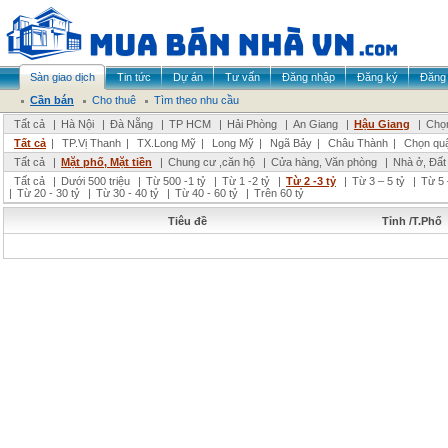
Sàn giao dịch
Tin tức
Dự án
Tư vấn
Đăng nhập
Đăng ký
Đăng 
Cần bán
Cho thuê
Tìm theo nhu cầu
Tất cả
|
Hà Nội
|
Đà Nẵng
|
TP HCM
|
Hải Phòng
|
An Giang
|
Hậu Giang
|
Chọn
Tất cả
|
TP.Vị Thanh
|
TX.Long Mỹ
|
Long Mỹ
|
Ngã Bảy
|
Châu Thành
|
Chọn qu
Tất cả
|
Mặt phố, Mặt tiền
|
Chung cư ,căn hộ
|
Cửa hàng, Văn phòng
|
Nhà ở, Đất
Tất cả
|
Dưới 500 triệu
|
Từ 500 -1 tỷ
|
Từ 1 -2 tỷ
|
Từ 2 -3 tỷ
|
Từ 3 – 5 tỷ
|
Từ 5 
|
Từ 20 - 30 tỷ
|
Từ 30 - 40 tỷ
|
Từ 40 - 60 tỷ
|
Trên 60 tỷ
Tiêu đề
Tỉnh /T.Phố