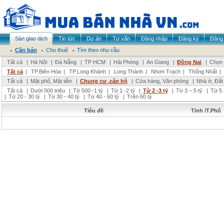
Sàn giao dịch
Tin tức
Dự án
Tư vấn
Đăng nhập
Đăng ký
Đăng 
Cần bán
Cho thuê
Tìm theo nhu cầu
Tất cả
|
Hà Nội
|
Đà Nẵng
|
TP HCM
|
Hải Phòng
|
An Giang
|
Đồng Nai
|
Chọn 
Tất cả
|
TP.Biên Hòa
|
TP.Long Khánh
|
Long Thành
|
Nhơn Trạch
|
Thống Nhất
|
Tất cả
|
Mặt phố, Mặt tiền
|
Chung cư ,căn hộ
|
Cửa hàng, Văn phòng
|
Nhà ở, Đất
Tất cả
|
Dưới 500 triệu
|
Từ 500 -1 tỷ
|
Từ 1 -2 tỷ
|
Từ 2 -3 tỷ
|
Từ 3 – 5 tỷ
|
Từ 5 
|
Từ 20 - 30 tỷ
|
Từ 30 - 40 tỷ
|
Từ 40 - 60 tỷ
|
Trên 60 tỷ
Tiêu đề
Tỉnh /T.Phố