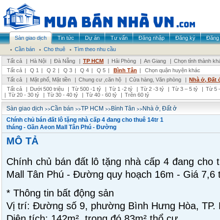
Sàn giao dịch
Tin tức
Dự án
Tư vấn
Đăng nhập
Đăng ký
Đăng 
Cần bán
Cho thuê
Tìm theo nhu cầu
Tất cả
|
Hà Nội
|
Đà Nẵng
|
TP HCM
|
Hải Phòng
|
An Giang
|
Chọn tỉnh thành kh
Tất cả
|
Q 1
|
Q 2
|
Q 3
|
Q 4
|
Q 5
|
Bình Tân
|
Chọn quận huyện khác
Tất cả
|
Mặt phố, Mặt tiền
|
Chung cư ,căn hộ
|
Cửa hàng, Văn phòng
|
Nhà ở, Đất 
Tất cả
|
Dưới 500 triệu
|
Từ 500 -1 tỷ
|
Từ 1 -2 tỷ
|
Từ 2 -3 tỷ
|
Từ 3 – 5 tỷ
|
Từ 5 –
|
Từ 20 - 30 tỷ
|
Từ 30 - 40 tỷ
|
Từ 40 - 60 tỷ
|
Trên 60 tỷ
>>
>>
>>
>>
Sàn giao dịch
Cần bán
TP HCM
Bình Tân
Nhà ở, Đất ở
Chính chủ bán đất lô tặng nhà cấp 4 đang cho thuê 14tr 1
tháng - Gần Aeon Mall Tân Phú - Đường
MÔ TẢ
Chính chủ bán đất lô tặng nhà cấp 4 đang cho t
Mall Tân Phú - Đường quy hoạch 16m - Giá 7,6 
* Thông tin bất động sản
Vị trí: Đường số 9, phường Bình Hưng Hòa, TP.
Diện tích: 142m², trong đó 83m² thổ cư.