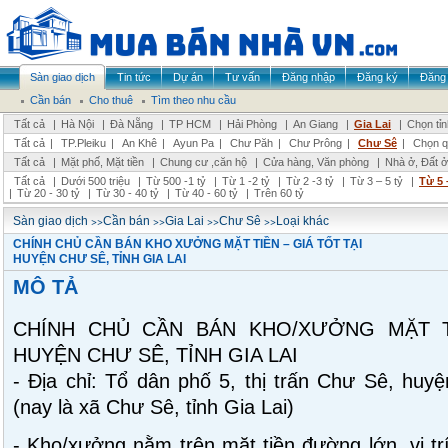
Sàn giao dịch
Tin tức
Dự án
Tư vấn
Đăng nhập
Đăng ký
Đăng 
Cần bán
Cho thuê
Tìm theo nhu cầu
Tất cả
|
Hà Nội
|
Đà Nẵng
|
TP HCM
|
Hải Phòng
|
An Giang
|
Gia Lai
|
Chọn tỉ
Tất cả
|
TP.Pleiku
|
An Khê
|
Ayun Pa
|
Chư Păh
|
Chư Prông
|
Chư Sê
|
Chọn q
Tất cả
|
Mặt phố, Mặt tiền
|
Chung cư ,căn hộ
|
Cửa hàng, Văn phòng
|
Nhà ở, Đất ở
Tất cả
|
Dưới 500 triệu
|
Từ 500 -1 tỷ
|
Từ 1 -2 tỷ
|
Từ 2 -3 tỷ
|
Từ 3 – 5 tỷ
|
Từ 5 
|
Từ 20 - 30 tỷ
|
Từ 30 - 40 tỷ
|
Từ 40 - 60 tỷ
|
Trên 60 tỷ
>>
>>
>>
>>
Sàn giao dịch
Cần bán
Gia Lai
Chư Sê
Loại khác
CHÍNH CHỦ CẦN BÁN KHO XƯỞNG MẶT TIỀN – GIÁ TỐT TẠI
HUYỆN CHƯ SÊ, TỈNH GIA LAI
MÔ TẢ
CHÍNH CHỦ CẦN BÁN KHO/XƯỞNG MẶT T
HUYỆN CHƯ SÊ, TỈNH GIA LAI
- Địa chỉ: Tổ dân phố 5, thị trấn Chư Sê, huyệ
(nay là xã Chư Sê, tỉnh Gia Lai)
- Kho/xưởng nằm trên mặt tiền đường lớn, vị tr