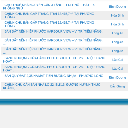
CHO THUÊ NHÀ NGUYÊN CĂN 3 TẦNG – FULL NỘI THẤT – 4
Bình Dương
PHÒNG NGỦ
CHÍNH CHỦ BÁN GẤP TRANG TRẠI 12.415,7m² TẠI PHƯỜNG
Hòa Bình
THỐNG ...
CHÍNH CHỦ BÁN GẤP TRANG TRẠI 12.415,7m² TẠI PHƯỜNG
Hòa Bình
THỐNG ...
BÁN ĐẤT NỀN HIỆP PHƯỚC HARBOUR VIEW – VỊ TRÍ TIỀM NĂNG,
Long An
...
BÁN ĐẤT NỀN HIỆP PHƯỚC HARBOUR VIEW – VỊ TRÍ TIỀM NĂNG,
Long An
...
BÁN ĐẤT NỀN HIỆP PHƯỚC HARBOUR VIEW – VỊ TRÍ TIỀM NĂNG,
Long An
...
SANG NHƯỢNG CỬA HÀNG PHOTOBOOTH - CHỈ 250 TRIỆU, ĐANG
Lào Cai
HOẠT ...
SANG NHƯỢNG CỬA HÀNG PHOTOBOOTH - CHỈ 250 TRIỆU, ĐANG
Lào Cai
HOẠT ...
BÁN QUỸ ĐẤT 2,35 HA MẶT TIỀN ĐƯỜNG NHỰA – PHƯỜNG LONG
Bình Dương
...
CHÍNH CHỦ CẦN BÁN NHÀ LÔ 22, BLK13, ĐƯỜNG HUỲNH THÚC
Bắc Giang
KHÁNG, ...