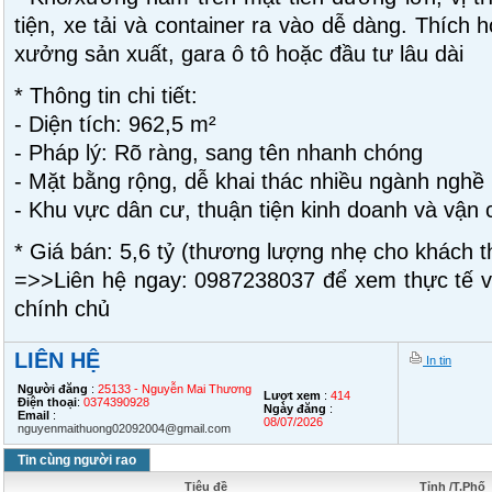
tiện, xe tải và container ra vào dễ dàng. Thích
xưởng sản xuất, gara ô tô hoặc đầu tư lâu dài
* Thông tin chi tiết:
- Diện tích: 962,5 m²
- Pháp lý: Rõ ràng, sang tên nhanh chóng
- Mặt bằng rộng, dễ khai thác nhiều ngành nghề
- Khu vực dân cư, thuận tiện kinh doanh và vận
* Giá bán: 5,6 tỷ (thương lượng nhẹ cho khách th
=>>Liên hệ ngay: 0987238037 để xem thực tế và 
chính chủ
LIÊN HỆ
In tin
Người đăng
:
25133 - Nguyễn Mai Thương
Lượt xem
:
414
Điện thoại
:
0374390928
Ngày đăng
:
Email
:
08/07/2026
nguyenmaithuong02092004@gmail.com
Tin cùng người rao
Tiêu đề
Tỉnh /T.Phố