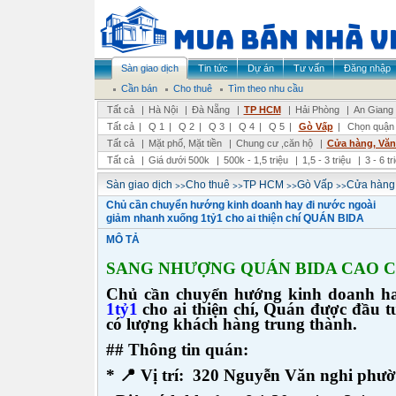
Sàn giao dịch
Tin tức
Dự án
Tư vấn
Đăng nhập
Cần bán
Cho thuê
Tìm theo nhu cầu
Tất cả
|
Hà Nội
|
Đà Nẵng
|
TP HCM
|
Hải Phòng
|
An Giang
Tất cả
|
Q 1
|
Q 2
|
Q 3
|
Q 4
|
Q 5
|
Gò Vấp
|
Chọn quận
Tất cả
|
Mặt phố, Mặt tiền
|
Chung cư ,căn hộ
|
Cửa hàng, Vă
Tất cả
|
Giá dưới 500k
|
500k - 1,5 triệu
|
1,5 - 3 triệu
|
3 - 6 t
>>
>>
>>
>>
Sàn giao dịch
Cho thuê
TP HCM
Gò Vấp
Cửa hàng
Chủ cần chuyển hướng kinh doanh hay đi nước ngoài
giảm nhanh xuống 1tỷ1 cho ai thiện chí QUÁN BIDA
MÔ TẢ
SANG NHƯỢNG QUÁN BIDA CAO CẤ
Chủ cần chuyển hướng kinh doanh h
1tỷ1
cho ai thiện chí, Quán được đầu t
có lượng khách hàng trung thành.
## Thông tin quán:
* 📍 Vị trí: 320 Nguyễn Văn nghi ph