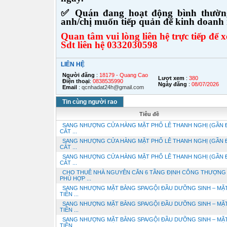
✅ Quán đang hoạt động bình thường
anh/chị muốn tiếp quản để kinh doanh 
Quan tâm vui lòng liên hệ trực tiếp để x
Sdt liên hệ 0332030598
LIÊN HỆ
Người đăng
:
18179 - Quang Cao
Lượt xem
:
380
Điện thoại
:
0838535990
Ngày đăng
:
08/07/2026
Email
:
qcnhadat24h@gmail.com
Tin cùng người rao
Tiêu đề
SANG NHƯỢNG CỬA HÀNG MẶT PHỐ LÊ THANH NGHỊ (GẦN
CẮT ...
SANG NHƯỢNG CỬA HÀNG MẶT PHỐ LÊ THANH NGHỊ (GẦN
CẮT ...
SANG NHƯỢNG CỬA HÀNG MẶT PHỐ LÊ THANH NGHỊ (GẦN
CẮT ...
CHO THUÊ NHÀ NGUYÊN CĂN 6 TẦNG ĐỊNH CÔNG THƯỢNG 
PHÙ HỢP ...
SANG NHƯỢNG MẶT BẰNG SPA/GỘI ĐẦU DƯỠNG SINH – MẶ
TIỀN ...
SANG NHƯỢNG MẶT BẰNG SPA/GỘI ĐẦU DƯỠNG SINH – MẶ
TIỀN ...
SANG NHƯỢNG MẶT BẰNG SPA/GỘI ĐẦU DƯỠNG SINH – MẶ
TIỀN ...