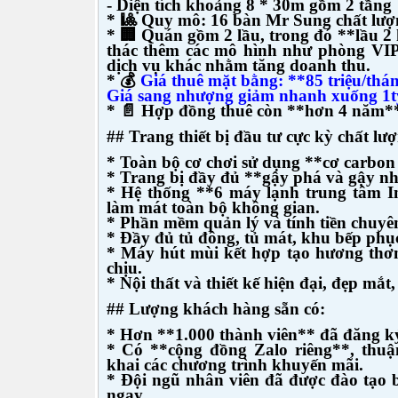
- Diện tích khoảng 8 * 30m gồm 2 tầng
* 🎱 Quy mô: 16 bàn Mr Sung chất lượ
* 🏢 Quán gồm 2 lầu, trong đó **lầu 2 
thác thêm các mô hình như phòng VIP, 
dịch vụ khác nhằm tăng doanh thu.
* 💰
Giá thuê mặt bằng: **85 triệu/thá
Giá sang nhượng giảm nhanh xuống 1tỷ1
* 📄 Hợp đồng thuê còn **hơn 4 năm**,
## Trang thiết bị đầu tư cực kỳ chất lư
* Toàn bộ cơ chơi sử dụng **cơ carbo
* Trang bị đầy đủ **gậy phá và gậy n
* Hệ thống **6 máy lạnh trung tâm In
làm mát toàn bộ không gian.
* Phần mềm quản lý và tính tiền chuyê
* Đầy đủ tủ đông, tủ mát, khu bếp phụ
* Máy hút mùi kết hợp tạo hương thơm
chịu.
* Nội thất và thiết kế hiện đại, đẹp mắ
## Lượng khách hàng sẵn có:
* Hơn **1.000 thành viên** đã đăng ký
* Có **cộng đồng Zalo riêng**, thuậ
khai các chương trình khuyến mãi.
* Đội ngũ nhân viên đã được đào tạo b
ngay.