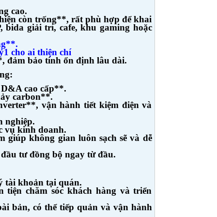
ng cao.
hiện còn trống**, rất phù hợp để khai
bida giải trí, cafe, khu gaming hoặc
ng**.
 cho ai thiện chí
 đảm bảo tính ổn định lâu dài.
ợng:
n D&A cao cấp**.
hảy carbon**.
verter**, vận hành tiết kiệm điện và
n nghiệp.
c vụ kinh doanh.
 giúp không gian luôn sạch sẽ và dễ
t, đầu tư đồng bộ ngay từ đầu.
 tài khoản tại quán.
n tiện chăm sóc khách hàng và triển
ài bản, có thể tiếp quản và vận hành