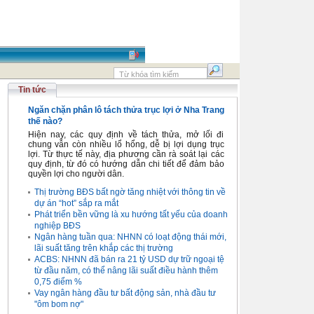
Tin tức
Ngăn chặn phân lô tách thửa trục lợi ở Nha Trang
thế nào?
Hiện nay, các quy định về tách thửa, mở lối đi
chung vẫn còn nhiều lổ hổng, dễ bị lợi dụng trục
lợi. Từ thực tế này, địa phương cần rà soát lại các
quy định, từ đó có hướng dẫn chi tiết để đảm bảo
quyền lợi cho người dân.
Thị trường BĐS bất ngờ tăng nhiệt với thông tin về
dự án “hot” sắp ra mắt
Phát triển bền vững là xu hướng tất yếu của doanh
nghiệp BĐS
Ngân hàng tuần qua: NHNN có loạt động thái mới,
lãi suất tăng trên khắp các thị trường
ACBS: NHNN đã bán ra 21 tỷ USD dự trữ ngoại tệ
từ đầu năm, có thể nâng lãi suất điều hành thêm
0,75 điểm %
Vay ngân hàng đầu tư bất động sản, nhà đầu tư
"ôm bom nợ"