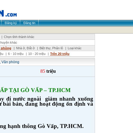
Đăng ký
Đăng tin
|
Chọn tỉnh thành khác
 huyện khác
n phòng
|
Nhà ở, Đất ở
|
Biệt thự, Phân lô
|
Loại khác
riệu
|
6 - 10 triệu
|
10 - 20 triệu
|
Trên 20 triệu
, Văn phòng
85
triệu
P TẠI GÒ VẤP – TP.HCM
ay đi nước ngoài giảm nhanh xuống
ư bài bản, đang hoạt động ổn định và
ường hạnh thông Gò Vấp, TP.HCM.