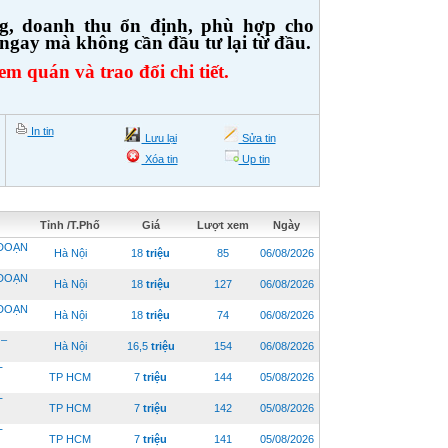
, doanh thu ổn định, phù hợp cho
ngay mà không cần đầu tư lại từ đầu.
em quán và trao đổi chi tiết.
In tin
Lưu lại
Sửa tin
Xóa tin
Up tin
Tỉnh /T.Phố
Giá
Lượt xem
Ngày
 ĐOẠN
Hà Nội
18
triệu
85
06/08/2026
 ĐOẠN
Hà Nội
18
triệu
127
06/08/2026
 ĐOẠN
Hà Nội
18
triệu
74
06/08/2026
–
Hà Nội
16,5
triệu
154
06/08/2026
T
TP HCM
7
triệu
144
05/08/2026
T
TP HCM
7
triệu
142
05/08/2026
T
TP HCM
7
triệu
141
05/08/2026