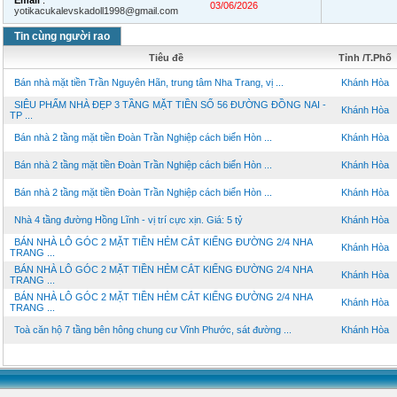
Email
:
03/06/2026
yotikacukalevskadoll1998@gmail.com
Tin cùng người rao
Tiêu đề
Tỉnh /T.Phố
Bán nhà mặt tiền Trần Nguyên Hãn, trung tâm Nha Trang, vị ...
Khánh Hòa
SIÊU PHẨM NHÀ ĐẸP 3 TẦNG MẶT TIỀN SỐ 56 ĐƯỜNG ĐỒNG NAI -
Khánh Hòa
TP ...
Bán nhà 2 tầng mặt tiền Đoàn Trần Nghiệp cách biển Hòn ...
Khánh Hòa
Bán nhà 2 tầng mặt tiền Đoàn Trần Nghiệp cách biển Hòn ...
Khánh Hòa
Bán nhà 2 tầng mặt tiền Đoàn Trần Nghiệp cách biển Hòn ...
Khánh Hòa
Nhà 4 tầng đường Hồng Lĩnh - vị trí cực xịn. Giá: 5 tỷ
Khánh Hòa
BÁN NHÀ LÔ GÓC 2 MẶT TIỀN HẺM CẮT KIẾNG ĐƯỜNG 2/4 NHA
Khánh Hòa
TRANG ...
BÁN NHÀ LÔ GÓC 2 MẶT TIỀN HẺM CẮT KIẾNG ĐƯỜNG 2/4 NHA
Khánh Hòa
TRANG ...
BÁN NHÀ LÔ GÓC 2 MẶT TIỀN HẺM CẮT KIẾNG ĐƯỜNG 2/4 NHA
Khánh Hòa
TRANG ...
Toà căn hộ 7 tầng bên hông chung cư Vĩnh Phước, sát đường ...
Khánh Hòa