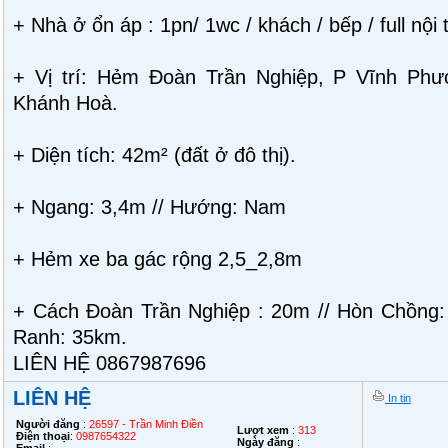
+ Nhà ở ổn áp : 1pn/ 1wc / khách / bếp / full nội 
+ Vị trí: Hẻm Đoàn Trần Nghiệp, P Vĩnh Phướ
Khánh Hoà.
+ Diện tích: 42m² (đất ở đô thị).
+ Ngang: 3,4m // Hướng: Nam
+ Hẻm xe ba gác rộng 2,5_2,8m
+ Cách Đoàn Trần Nghiệp : 20m // Hòn Chồng
Ranh: 35km.
LIÊN HỆ 0867987696
LIÊN HỆ
In tin
Người đăng
:
26597 - Trần Minh Điền
Lượt xem
:
313
Điện thoại
:
0987654322
Ngày đăng
: