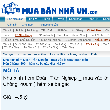
Sàn giao dịch
Tin tức
Dự án
Tư vấn
Đăng nhập
Đăng ký
Đăng 
Cần bán
Cho thuê
Tìm theo nhu cầu
Tất cả
|
Hà Nội
|
Đà Nẵng
|
TP HCM
|
Hải Phòng
|
An Giang
|
Khánh Hòa
|
Chọ
Tất cả
|
TP.Nha Trang
|
TP.Cam Ranh
|
Ninh Hòa
|
Khánh Sơn
|
Khánh Vĩnh
|
Ch
Tất cả
|
Mặt phố, Mặt tiền
|
Chung cư ,căn hộ
|
Cửa hàng, Văn phòng
|
Nhà ở, Đất 
Tất cả
|
Dưới 500 triệu
|
Từ 500 -1 tỷ
|
Từ 1 -2 tỷ
|
Từ 2 -3 tỷ
|
Từ 3 – 5 tỷ
|
Từ 5 
|
Từ 20 - 30 tỷ
|
Từ 30 - 40 tỷ
|
Từ 40 - 60 tỷ
|
Trên 60 tỷ
>>
>>
>>
>>
Sàn giao dịch
Cần bán
Khánh Hòa
TP.Nha Trang
Nhà ở, Đất ở
Nhà xinh hẻm Đoàn Trần Nghiệp _ mua vào ở ngay cách biển
Hòn Chồng: 400m hẻm xe ba gác Giá : 4,5 tỷ
MÔ TẢ
Nhà xinh hẻm Đoàn Trần Nghiệp _ mua vào ở n
Chồng: 400m ] hẻm xe ba gác
Giá : 4,5 tỷ
_____