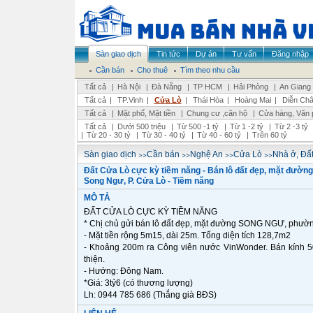
Sàn giao dịch
Tin tức
Dự án
Tư vấn
Đăng nhập
Cần bán
Cho thuê
Tìm theo nhu cầu
Tất cả
|
Hà Nội
|
Đà Nẵng
|
TP HCM
|
Hải Phòng
|
An Giang
Tất cả
|
TP.Vinh
|
Cửa Lò
|
Thái Hòa
|
Hoàng Mai
|
Diễn Ch
Tất cả
|
Mặt phố, Mặt tiền
|
Chung cư ,căn hộ
|
Cửa hàng, Văn 
Tất cả
|
Dưới 500 triệu
|
Từ 500 -1 tỷ
|
Từ 1 -2 tỷ
|
Từ 2 -3 tỷ
|
Từ 20 - 30 tỷ
|
Từ 30 - 40 tỷ
|
Từ 40 - 60 tỷ
|
Trên 60 tỷ
>>
>>
>>
>>
Sàn giao dịch
Cần bán
Nghệ An
Cửa Lò
Nhà ở, Đất
Đất Cửa Lò cực kỳ tiềm năng - Bán lô đất đẹp, mặt đường
Song Ngư, P. Cửa Lò - Tiềm năng
MÔ TẢ
ĐẤT CỬA LÒ CỰC KỲ TIỀM NĂNG
* Chị chủ gửi bán lô đất đẹp, mặt đường SONG NGƯ, phườ
- Mặt tiền rộng 5m15, dài 25m. Tổng diện tích 128,7m2
- Khoảng 200m ra Công viên nước VinWonder. Bán kính 50
thiện.
- Hướng: Đông Nam.
*Giá: 3tỷ6 (có thương lượng)
Lh: 0944 785 686 (Thắng già BĐS)