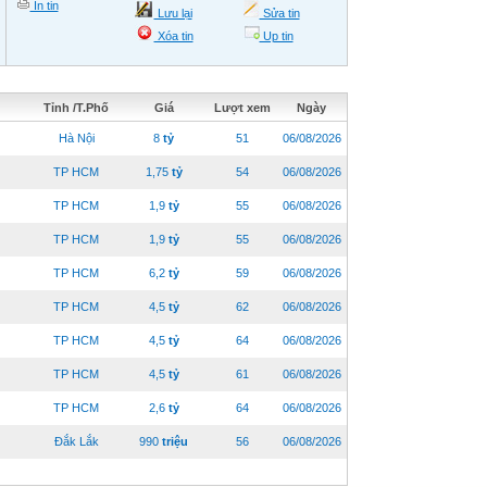
In tin
Lưu lại
Sửa tin
Xóa tin
Up tin
Tỉnh /T.Phố
Giá
Lượt xem
Ngày
Hà Nội
8
tỷ
51
06/08/2026
TP HCM
1,75
tỷ
54
06/08/2026
TP HCM
1,9
tỷ
55
06/08/2026
TP HCM
1,9
tỷ
55
06/08/2026
TP HCM
6,2
tỷ
59
06/08/2026
TP HCM
4,5
tỷ
62
06/08/2026
TP HCM
4,5
tỷ
64
06/08/2026
TP HCM
4,5
tỷ
61
06/08/2026
TP HCM
2,6
tỷ
64
06/08/2026
Đắk Lắk
990
triệu
56
06/08/2026