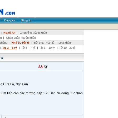
Đăng ký
Đăng tin
|
Nghệ An
|
Chọn tỉnh thành khác
âu
|
Chọn quận huyện khác
phòng
|
Nhà ở, Đất ở
|
Biệt thự, Phân lô
|
Loại khác
|
Từ 3 – 5 tỷ
|
Từ 5 – 7 tỷ
|
Từ 7 – 10 tỷ
|
Từ 10 - 20 tỷ
 ở
3,6
tỷ
ng Cửa Lò, Nghệ An
0m tiếp cận các trường cấp 1.2. Dân cư đông đúc thân