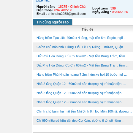
LIÊN HỆ
Người đăng
:
18275 - Chính Chủ
Lượt xem
:
399
Điện thoại
:
0943402258
Ngày đăng
:
03/06/2026
Email
:
chinhchu2258@gmail.com
Tin cùng người rao
Tiêu đề
Hàng hiếm Tựu Liệt, 40m2 x 4 tầng, mặt tiền 6m, lô góc, ngõ ...
Chính chủ bán nhà 1 lửng 1 lầu Lê Thị Riêng, Thới An, Quận ...
Đất Phú Hòa Đông, Củ Chi 667m2 - Mặt tiền Bưng Tràm, tiềm ...
Đất Phú Hòa Đông, Củ Chi 667m2 - Mặt tiền Bưng Tràm, tiềm ...
Hàng hiếm Phú Nhuận ngang 7,2m, hẻm xe hơi 10 bước, full ...
Nhà 2 tầng Quận 12 - 60m2 có sân thượng, vị trí thuận tiện, ...
Nhà 2 tầng Quận 12 - 60m2 có sân thượng, vị trí thuận tiện, ...
Nhà 2 tầng Quận 12 - 60m2 có sân thượng, vị trí thuận tiện, ...
Chính chủ bán nhà mặt tiền Nhị Bình 8, Hóc Môn 100m2, đường ...
Chỉ 990 triệu sở hữu đất đẹp Cư Kuin, đường ô tô, sổ riêng ...