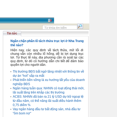
Tin tức
Ngăn chặn phân lô tách thửa trục lợi ở Nha Trang
thế nào?
Hiện nay, các quy định về tách thửa, mở lối đi
chung vẫn còn nhiều lổ hổng, dễ bị lợi dụng trục
lợi. Từ thực tế này, địa phương cần rà soát lại các
quy định, từ đó có hướng dẫn chi tiết để đảm bảo
quyền lợi cho người dân.
Thị trường BĐS bất ngờ tăng nhiệt với thông tin về
dự án “hot” sắp ra mắt
Phát triển bền vững là xu hướng tất yếu của doanh
nghiệp BĐS
Ngân hàng tuần qua: NHNN có loạt động thái mới,
lãi suất tăng trên khắp các thị trường
ACBS: NHNN đã bán ra 21 tỷ USD dự trữ ngoại tệ
từ đầu năm, có thể nâng lãi suất điều hành thêm
0,75 điểm %
Vay ngân hàng đầu tư bất động sản, nhà đầu tư
"ôm bom nợ"