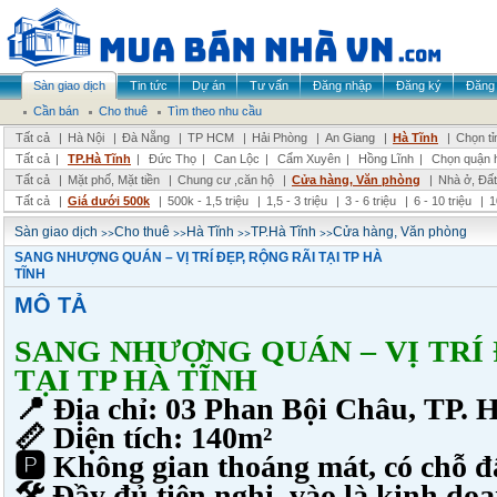
Sàn giao dịch
Tin tức
Dự án
Tư vấn
Đăng nhập
Đăng ký
Đăng 
Cần bán
Cho thuê
Tìm theo nhu cầu
Tất cả
|
Hà Nội
|
Đà Nẵng
|
TP HCM
|
Hải Phòng
|
An Giang
|
Hà Tĩnh
|
Chọn tỉ
Tất cả
|
TP.Hà Tĩnh
|
Đức Thọ
|
Can Lộc
|
Cẩm Xuyên
|
Hồng Lĩnh
|
Chọn quận 
Tất cả
|
Mặt phố, Mặt tiền
|
Chung cư ,căn hộ
|
Cửa hàng, Văn phòng
|
Nhà ở, Đất
Tất cả
|
Giá dưới 500k
|
500k - 1,5 triệu
|
1,5 - 3 triệu
|
3 - 6 triệu
|
6 - 10 triệu
|
1
>>
>>
>>
>>
Sàn giao dịch
Cho thuê
Hà Tĩnh
TP.Hà Tĩnh
Cửa hàng, Văn phòng
SANG NHƯỢNG QUÁN – VỊ TRÍ ĐẸP, RỘNG RÃI TẠI TP HÀ
TĨNH
MÔ TẢ
SANG NHƯỢNG QUÁN – VỊ TRÍ 
TẠI TP HÀ TĨNH
📍 Địa chỉ: 03 Phan Bội Châu, TP. 
📏 Diện tích: 140m²
🅿️ Không gian thoáng mát, có chỗ đ
🛠 Đầy đủ tiện nghi, vào là kinh do