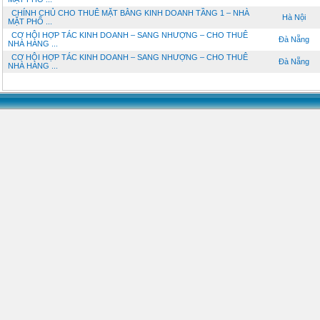
CHÍNH CHỦ CHO THUÊ MẶT BẰNG KINH DOANH TẦNG 1 – NHÀ
Hà Nội
MẶT PHỐ ...
CƠ HỘI HỢP TÁC KINH DOANH – SANG NHƯỢNG – CHO THUÊ
Đà Nẵng
NHÀ HÀNG ...
CƠ HỘI HỢP TÁC KINH DOANH – SANG NHƯỢNG – CHO THUÊ
Đà Nẵng
NHÀ HÀNG ...