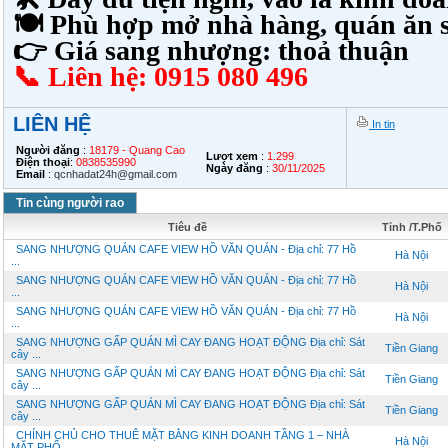
🍽 Phù hợp mở nhà hàng, quán ăn 
👉 Giá sang nhượng: thoả thuận
📞 Liên hệ: 0915 080 496
LIÊN HỆ
In tin
Người đăng
:
18179 - Quang Cao
Lượt xem
:
1.299
Điện thoại
:
0838535990
Ngày đăng
:
30/11/2025
Email
:
qcnhadat24h@gmail.com
Tin cùng người rao
Tiêu đề
Tỉnh /T.Phố
SANG NHƯỢNG QUÁN CAFE VIEW HỒ VĂN QUÁN - Địa chỉ: 77 Hồ
Hà Nội
...
SANG NHƯỢNG QUÁN CAFE VIEW HỒ VĂN QUÁN - Địa chỉ: 77 Hồ
Hà Nội
...
SANG NHƯỢNG QUÁN CAFE VIEW HỒ VĂN QUÁN - Địa chỉ: 77 Hồ
Hà Nội
...
SANG NHƯỢNG GẤP QUÁN MÌ CAY ĐANG HOẠT ĐỘNG Địa chỉ: Sát
Tiền Giang
cây ...
SANG NHƯỢNG GẤP QUÁN MÌ CAY ĐANG HOẠT ĐỘNG Địa chỉ: Sát
Tiền Giang
cây ...
SANG NHƯỢNG GẤP QUÁN MÌ CAY ĐANG HOẠT ĐỘNG Địa chỉ: Sát
Tiền Giang
cây ...
CHÍNH CHỦ CHO THUÊ MẶT BẰNG KINH DOANH TẦNG 1 – NHÀ
Hà Nội
MẶT PHỐ ...