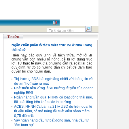
Tin tức
Ngăn chặn phân lô tách thửa trục lợi ở Nha Trang
thế nào?
Hiện nay, các quy định về tách thửa, mở lối đi
chung vẫn còn nhiều lổ hổng, dễ bị lợi dụng trục
lợi. Từ thực tế này, địa phương cần rà soát lại các
quy định, từ đó có hướng dẫn chi tiết để đảm bảo
quyền lợi cho người dân.
Thị trường BĐS bất ngờ tăng nhiệt với thông tin về
dự án “hot” sắp ra mắt
Phát triển bền vững là xu hướng tất yếu của doanh
nghiệp BĐS
Ngân hàng tuần qua: NHNN có loạt động thái mới,
lãi suất tăng trên khắp các thị trường
ACBS: NHNN đã bán ra 21 tỷ USD dự trữ ngoại tệ
từ đầu năm, có thể nâng lãi suất điều hành thêm
0,75 điểm %
Vay ngân hàng đầu tư bất động sản, nhà đầu tư
"ôm bom nợ"