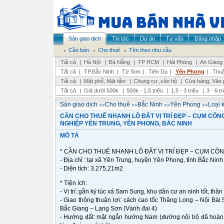
Sàn giao dịch
Tin tức
Dự án
Tư vấn
Đăng nhập
Cần bán
Cho thuê
Tìm theo nhu cầu
Tất cả
|
Hà Nội
|
Đà Nẵng
|
TP HCM
|
Hải Phòng
|
An Giang
Tất cả
|
TP.Bắc Ninh
|
Từ Sơn
|
Tiên Du
|
Yên Phong
|
Thu
Tất cả
|
Mặt phố, Mặt tiền
|
Chung cư ,căn hộ
|
Cửa hàng, Văn 
Tất cả
|
Giá dưới 500k
|
500k - 1,5 triệu
|
1,5 - 3 triệu
|
3 - 6 t
>>
>>
>>
>>
Sàn giao dịch
Cho thuê
Bắc Ninh
Yên Phong
Loại 
CẦN CHO THUÊ NHANH LÔ ĐẤT VỊ TRÍ ĐẸP – CỤM CÔN
NGHIỆP YÊN TRUNG, YÊN PHONG, BẮC NINH
MÔ TẢ
* CẦN CHO THUÊ NHANH LÔ ĐẤT VỊ TRÍ ĐẸP – CỤM CÔ
- Địa chỉ : tại xã Yên Trung, huyện Yên Phong, tỉnh Bắc Ninh
- Diện tích: 3.275,21m2
* Tiện ích:
- Vị trí: gần ký túc xá Sam Sung, khu dân cư an ninh tốt, thân
- Giao thông thuận lợi: cách cao tốc Thăng Long – Nội Bài
Bắc Giang – Lạng Sơn (Vành đai 4)
- Hướng đất: mặt ngắn hướng Nam (đường nội bộ đã hoàn t