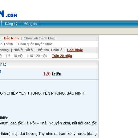
Đăng ký
Đăng tin
|
Bắc Ninh
|
Chọn tỉnh thành khác
ận Thành
|
Chọn quận huyện khác
phòng
|
Nhà ở, Đất ở
|
Biệt thự, Phân lô
|
Loại khác
riệu
|
6 - 10 triệu
|
10 - 20 triệu
|
Trên 20 triệu
khác
G
120
triệu
NG NGHIỆP YÊN TRUNG, YÊN PHONG, BẮC NINH
 thiện
 500m, cao tốc Hà Nội – Thái Nguyên 2km, kết nối cao tốc
hiện), mặt dài hướng Tây nhìn ra trạm xử lý nước (đang