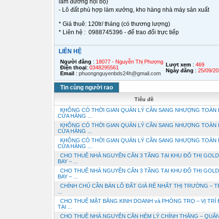
làm đường nội bộ)
- Lô đất phù hợp làm xưởng, kho hàng nhà máy sản xuất
* Giá thuê: 120tr/ tháng (có thương lượng)
* Liên hệ : 0988745396 - để trao đổi trực tiếp
LIÊN HỆ
Người đăng
:
18077 - Nguyễn Thị Phượng
Lượt xem
:
469
Điện thoại
:
0348295561
Ngày đăng
:
25/09/20
Email
:
phuongnguyenbds24h@gmail.com
Tin cùng người rao
Tiêu đề
KHÔNG CÓ THỜI GIAN QUẢN LÝ CẦN SANG NHƯỢNG TOÀN 
CỬA HÀNG ...
KHÔNG CÓ THỜI GIAN QUẢN LÝ CẦN SANG NHƯỢNG TOÀN 
CỬA HÀNG ...
KHÔNG CÓ THỜI GIAN QUẢN LÝ CẦN SANG NHƯỢNG TOÀN 
CỬA HÀNG ...
CHO THUÊ NHÀ NGUYÊN CĂN 3 TẦNG TẠI KHU ĐÔ THỊ GOL
BAY – ...
CHO THUÊ NHÀ NGUYÊN CĂN 3 TẦNG TẠI KHU ĐÔ THỊ GOL
BAY – ...
CHÍNH CHỦ CẦN BÁN LÔ ĐẤT GIÁ RẺ NHẤT THỊ TRƯỜNG – 
...
CHO THUÊ MẶT BẰNG KINH DOANH và PHÒNG TRỌ – VỊ TRÍ 
TẠI ...
CHO THUÊ NHÀ NGUYÊN CĂN HẺM LÝ CHÍNH THẮNG – QUẬN 