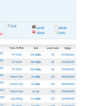
In tin
Lưu lại
Sửa tin
Xóa tin
Up tin
25
Tỉnh /T.Phố
Giá
Lượt xem
Ngày
BỘ
TP HCM
430
triệu
59
07/08/2026
BỘ
TP HCM
430
triệu
60
07/08/2026
BỘ
TP HCM
430
triệu
56
07/08/2026
DEN
Khánh Hòa
19
triệu
155
06/08/2026
DEN
Khánh Hòa
19
triệu
126
06/08/2026
TRỤC
Khánh Hòa
6,5
tỷ
192
03/08/2026
ĐẸP
Lâm Đồng
3,5
triệu
257
01/08/2026
3 –