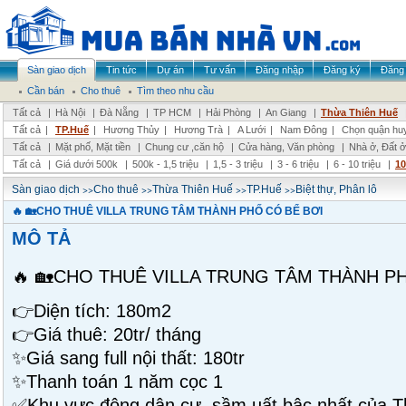
Sàn giao dịch
Tin tức
Dự án
Tư vấn
Đăng nhập
Đăng ký
Đăng 
Cần bán
Cho thuê
Tìm theo nhu cầu
Tất cả
|
Hà Nội
|
Đà Nẵng
|
TP HCM
|
Hải Phòng
|
An Giang
|
Thừa Thiên Huế
Tất cả
|
TP.Huế
|
Hương Thủy
|
Hương Trà
|
A Lưới
|
Nam Đông
|
Chọn quận hu
Tất cả
|
Mặt phố, Mặt tiền
|
Chung cư ,căn hộ
|
Cửa hàng, Văn phòng
|
Nhà ở, Đất ở
Tất cả
|
Giá dưới 500k
|
500k - 1,5 triệu
|
1,5 - 3 triệu
|
3 - 6 triệu
|
6 - 10 triệu
|
10
>>
>>
>>
>>
Sàn giao dịch
Cho thuê
Thừa Thiên Huế
TP.Huế
Biệt thự, Phân lô
🔥 🏡CHO THUÊ VILLA TRUNG TÂM THÀNH PHỐ CÓ BỂ BƠI
MÔ TẢ
🔥 🏡CHO THUÊ VILLA TRUNG TÂM THÀNH P
👉Diện tích: 180m2
👉Giá thuê: 20tr/ tháng
✨Giá sang full nội thất: 180tr
✨Thanh toán 1 năm cọc 1
✅Khu vực đông dân cư, sầm uất bậc nhất của 