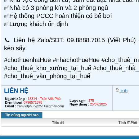
✅Nhà có 3 phòng kín và 2 phòng ngủ
✅Hệ thống PCCC hoàn thiện có bể bơi
✅Lượng khách ổn định
📞 Liên hệ Zalo/SĐT: 09.8888.7015 (Viết Phú)
kẻo sẩy
#chothuenhaHue #nhachothueHue #cho_thuê_m
#cho_thuê_kho_xưởng_tại_huế #cho_thuê_nhà_
#cho_thuê_văn_phòng_tại_huế
LIÊN HỆ
In tin
Người đăng
:
18314 - Trần Viết Phú
Lượt xem
:
375
Điện thoại
:
0796571878
Ngày đăng
:
25/07/2025
Email
:
tranvietphu.vp2511@gmail.com
Tin cùng người rao
Tiêu đề
Tỉnh /T.Phố